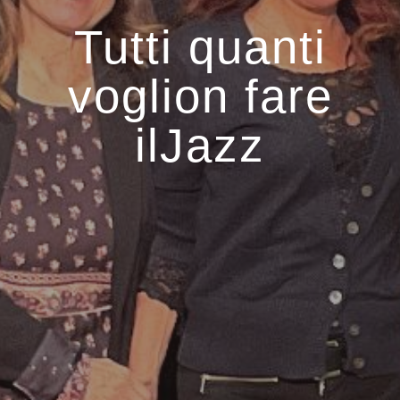
Tutti quanti
voglion fare
ilJazz